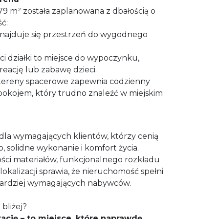
79 m² została zaplanowana z dbałością o
ć:
ajduje się przestrzeń do wygodnego
ci działki to miejsce do wypoczynku,
kreację lub zabawę dzieci.
 tereny spacerowe zapewnia codzienny
spokojem, który trudno znaleźć w miejskim
dla wymagających klientów, którzy cenią
 solidne wykonanie i komfort życia.
ości materiałów, funkcjonalnego rozkładu
lokalizacji sprawia, że nieruchomość spełni
bardziej wymagających nabywców.
bliżej?
cję – to miejsce, które naprawdę