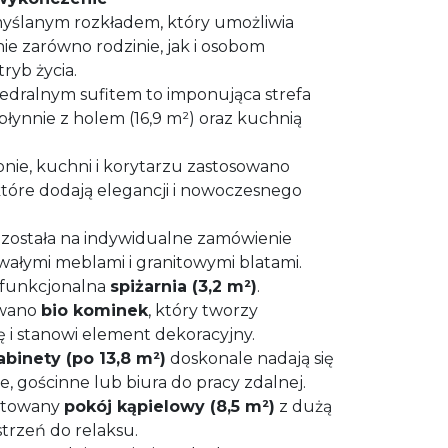
yślanym rozkładem, który umożliwia
 zarówno rodzinie, jak i osobom
yb życia.
edralnym sufitem to imponująca strefa
 płynnie z holem (16,9 m²) oraz kuchnią
nie, kuchni i korytarzu zastosowano
 które dodają elegancji i nowoczesnego
ostała na indywidualne zamówienie
rwałymi meblami i granitowymi blatami.
 funkcjonalna
spiżarnia (3,2 m²)
.
owano
bio kominek
, który tworzy
 i stanowi element dekoracyjny.
abinety (po 13,8 m²)
doskonale nadają się
e, gościnne lub biura do pracy zdalnej.
ktowany
pokój kąpielowy (8,5 m²)
z dużą
trzeń do relaksu.