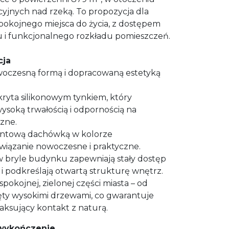
acyjnych nad rzeką. To propozycja dla
pokojnego miejsca do życia, z dostępem
 i funkcjonalnego rozkładu pomieszczeń.
cja
czesną formą i dopracowaną estetyką
kryta silikonowym tynkiem, który
wysoką trwałością i odpornością na
zne.
ntową dachówką w kolorze
wiązanie nowoczesne i praktyczne.
w bryle budynku zapewniają stały dostęp
 i podkreślają otwartą strukturę wnętrz.
pokojnej, zielonej części miasta – od
ięty wysokimi drzewami, co gwarantuje
aksujący kontakt z naturą.
 wykończenie