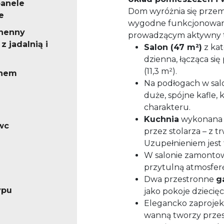
panele
Dom wyróżnia się przem
e
wygodne funkcjonowanie
henny
prowadzącym aktywny tr
z jadalnią i
Salon (47 m²)
z kat
dzienna, łącząca się
(11,3 m²).
knem
Na podłogach w salo
duże, spójne kafle,
charakteru.
Kuchnia
wykonana z
wc
przez stolarza – z t
Uzupełnieniem jest
W salonie zamont
przytulną atmosferę
Dwa przestronne
g
ypu
jako pokoje dziecięc
Elegancko zaproje
wanną tworzy przes