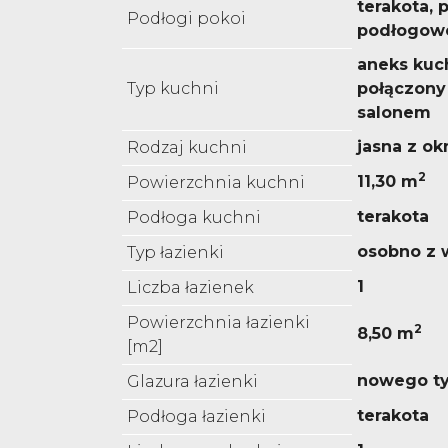
terakota, 
Podłogi pokoi
podłogow
aneks kuc
Typ kuchni
połączony 
salonem
jasna z o
Rodzaj kuchni
2
11,30 m
Powierzchnia kuchni
terakota
Podłoga kuchni
osobno z 
Typ łazienki
1
Liczba łazienek
Powierzchnia łazienki
2
8,50 m
[m2]
nowego t
Glazura łazienki
terakota
Podłoga łazienki