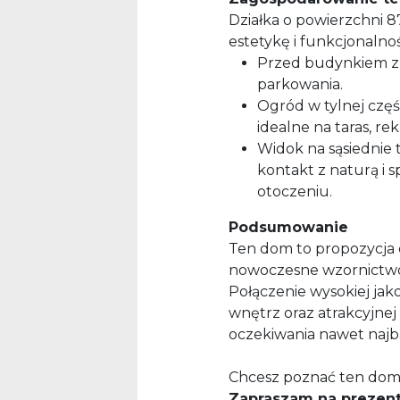
Działka o powierzchni 8
estetykę i funkcjonalnoś
Przed budynkiem zn
parkowania.
Ogród w tylnej częś
idealne na taras, re
Widok na sąsiednie
kontakt z naturą i 
otoczeniu.
Podsumowanie
Ten dom to propozycja 
nowoczesne wzornictwo,
Połączenie wysokiej jak
wnętrz oraz atrakcyjnej 
oczekiwania nawet naj
Chcesz poznać ten dom 
Zapraszam na prezenta