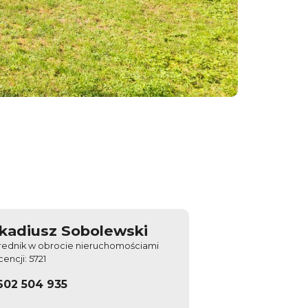
kadiusz Sobolewski
rednik w obrocie nieruchomościami
icencji: 5721
602 504 935