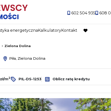
602 504 935
608 0
styka energetyczna
Kalkulatory
Kontakt
favorite
Zielona Dolina
ż
Piła, Zielona Dolina
2
 zł/m
PIL-DS-1253
Oblicz ratę kredytu