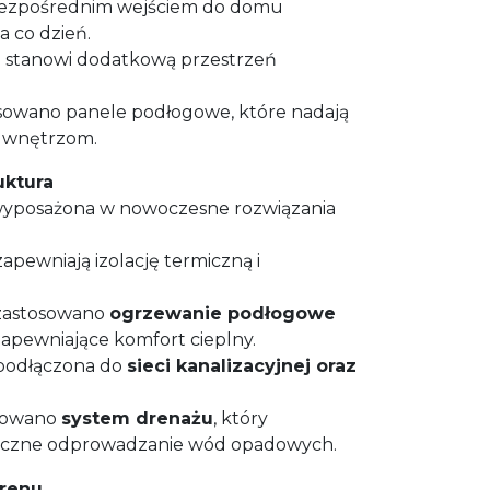
ezpośrednim wejściem do domu
 co dzień.
)
stanowi dodatkową przestrzeń
osowano panele podłogowe, które nadają
ci wnętrzom.
uktura
wyposażona w nowoczesne rozwiązania
pewniają izolację termiczną i
zastosowano
ogrzewanie podłogowe
 zapewniające komfort cieplny.
 podłączona do
sieci kanalizacyjnej oraz
lowano
system drenażu
, który
eczne odprowadzanie wód opadowych.
renu