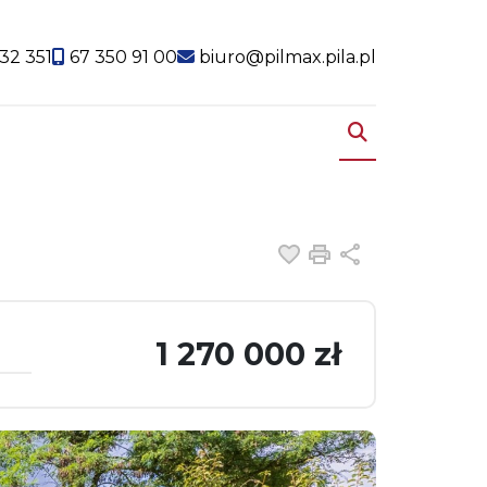
32 351
67 350 91 00
biuro@pilmax.pila.pl
Dodaj do ulubiony
Drukuj
Udostępnij
1 270 000 zł