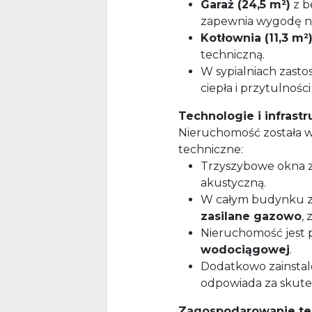
Garaż (24,5 m²)
z b
zapewnia wygodę na
Kotłownia (11,3 m²
techniczną.
W sypialniach zast
ciepła i przytulnoś
Technologie i infrastr
Nieruchomość została 
techniczne:
Trzyszybowe okna za
akustyczną.
W całym budynku 
zasilane gazowo
,
Nieruchomość jest
wodociągowej
.
Dodatkowo zainsta
odpowiada za skut
Zagospodarowanie te