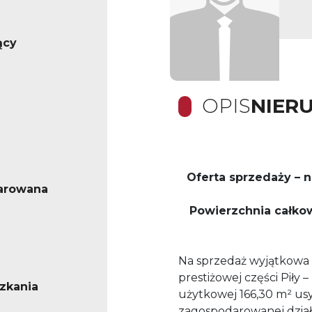
ący
OPIS
NIER
Oferta sprzedaży – 
arowana
Powierzchnia całkowi
Na sprzedaż wyjątkowa
prestiżowej części Piły 
zkania
użytkowej 166,30 m² usy
zagospodarowanej dział