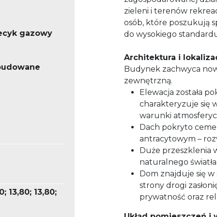
zieleni i terenów rekre
osób, które poszukują s
iecyk gazowy
do wysokiego standardu
Architektura i lokaliza
abudowane
Budynek zachwyca nowo
zewnętrzną.
Elewacja została po
charakteryzuje się 
warunki atmosferyc
Dach pokryto ceme
antracytowym – roz
Duże przeszklenia 
naturalnego światła
Dom znajduje się w s
strony drogi zasłon
0; 13,80; 13,80;
prywatność oraz rel
Układ pomieszczeń i