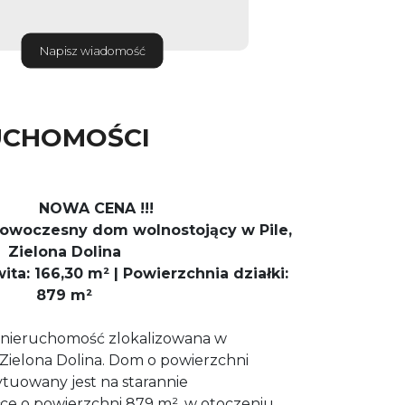
Napisz wiadomość
UCHOMOŚCI
NOWA CENA !!!
nowoczesny dom wolnostojący w Pile,
Zielona Dolina
ta: 166,30 m² | Powierzchnia działki:
879 m²
 nieruchomość zlokalizowana w
– Zielona Dolina. Dom o powierzchni
tuowany jest na starannie
ce o powierzchni 879 m², w otoczeniu