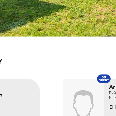
Y
59
OFERT
Ar
Poś
3
Nr l