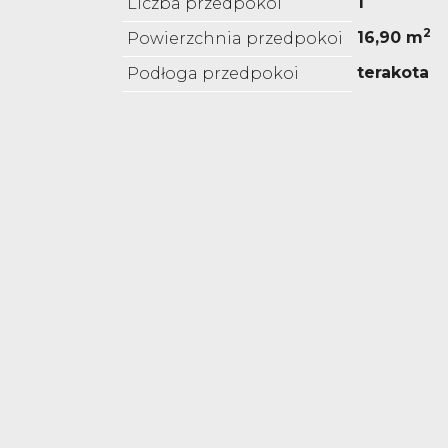
1
Liczba przedpokoi
2
16,90 m
Powierzchnia przedpokoi
terakota
Podłoga przedpokoi