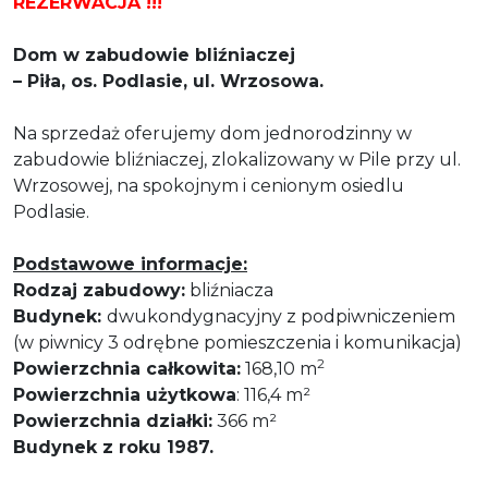
REZERWACJA !!!
Dom w zabudowie bliźniaczej
– Piła, os. Podlasie, ul. Wrzosowa.
Na sprzedaż oferujemy dom jednorodzinny w
zabudowie bliźniaczej, zlokalizowany w Pile przy ul.
Wrzosowej, na spokojnym i cenionym osiedlu
Podlasie.
Podstawowe informacje:
Rodzaj zabudowy:
bliźniacza
Budynek:
dwukondygnacyjny z podpiwniczeniem
(w piwnicy 3 odrębne pomieszczenia i komunikacja)
2
Powierzchnia całkowita:
168,10 m
Powierzchnia użytkowa
: 116,4 m²
Powierzchnia działki:
366 m²
Budynek z roku 1987.