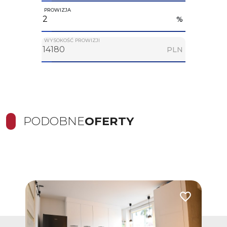
PROWIZJA
%
WYSOKOŚĆ PROWIZJI
PLN
PODOBNE
OFERTY
Dodaj do ulub