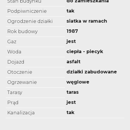
do zamieszkania
Stan budynku
tak
Podpiwniczenie
siatka w ramach
Ogrodzenie działki
1987
Rok budowy
jest
Gaz
ciepła - piecyk
Woda
asfalt
Dojazd
działki zabudowane
Otoczenie
węglowe
Ogrzewanie
taras
Tarasy
jest
Prąd
tak
Kanalizacja