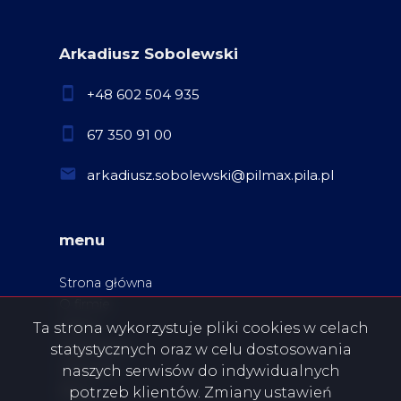
Arkadiusz Sobolewski
+48 602 504 935
67 350 91 00
arkadiusz.sobolewski@pilmax.pila.pl
menu
Strona główna
O firmie
Oferty
Ta strona wykorzystuje pliki cookies w celach
Zgłoszenia
statystycznych oraz w celu dostosowania
Ulubione
naszych serwisów do indywidualnych
Blog
potrzeb klientów. Zmiany ustawień