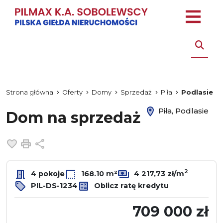
Strona główna
Oferty
Domy
Sprzedaż
Piła
Podlasie
Piła, Podlasie
Dom na sprzedaż
Dodaj do ulubionych
Drukuj
Udostępnij
2
4 pokoje
168.10 m²
4 217,73 zł/m
PIL-DS-1234
Oblicz ratę kredytu
709 000 zł