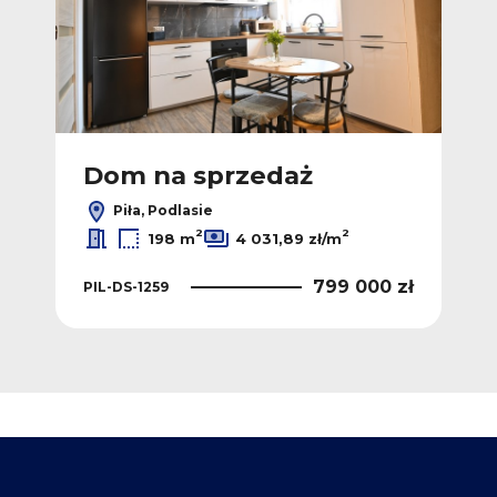
Dom na sprzedaż
Piła, Podlasie
2
2
198 m
4 031,89 zł/m
799 000 zł
PIL-DS-1259