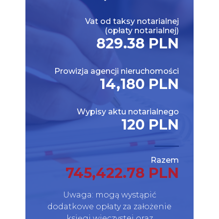
Vat od taksy notarialnej
(opłaty notarialnej)
829.38 PLN
Prowizja agencji nieruchomości
14,180 PLN
Wypisy aktu notarialnego
120 PLN
Razem
745,422.78 PLN
Uwaga: mogą wystąpić
dodatkowe opłaty za założenie
księgi wieczystej oraz