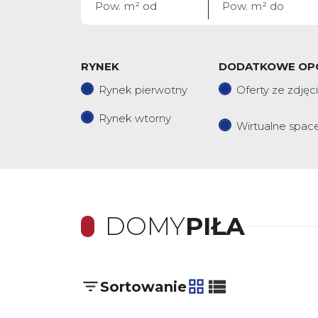
RYNEK
DODATKOWE OP
Rynek pierwotny
Oferty ze zdjęc
Rynek wtorny
Wirtualne spac
DOMY
PIŁA
Sortowanie
tabela
lista