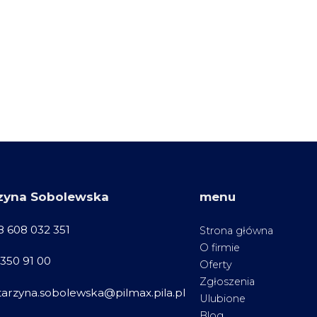
zyna Sobolewska
menu
8 608 032 351
Strona główna
O firmie
 350 91 00
Oferty
Zgłoszenia
tarzyna.sobolewska@pilmax.pila.pl
Ulubione
Blog