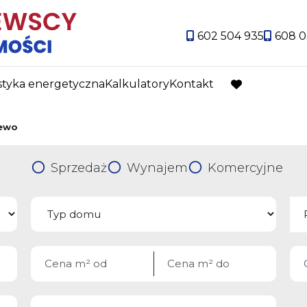
602 504 935
608 0
styka energetyczna
Kalkulatory
Kontakt
favorite
ewo
Sprzedaż
Wynajem
Komercyjne