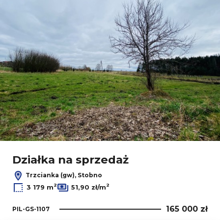
Działka na sprzedaż
Trzcianka (gw), Stobno
2
2
3 179 m
51,90 zł/m
165 000 zł
PIL-GS-1107