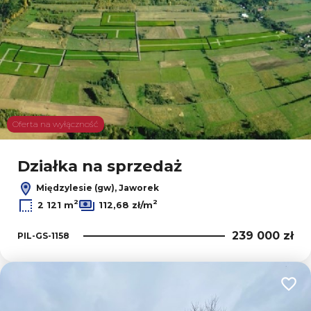
Oferta na wyłączność
Działka na sprzedaż
Międzylesie (gw), Jaworek
2
2
2 121 m
112,68 zł/m
239 000 zł
PIL-GS-1158
Dodaj