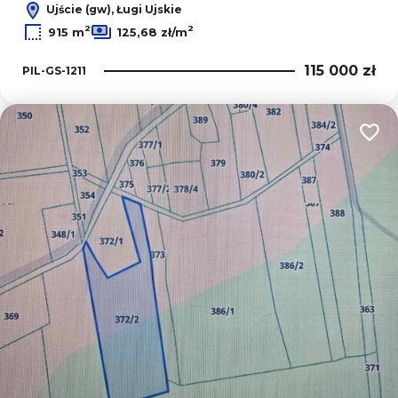
Ujście (gw), Ługi Ujskie
2
2
915 m
125,68 zł/m
115 000 zł
PIL-GS-1211
Dodaj