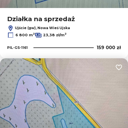
Działka na sprzedaż
Ujście (gw), Nowa Wieś Ujska
2
2
6 800 m
23,38 zł/m
159 000 zł
PIL-GS-1161
Dodaj