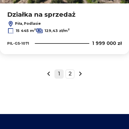
Działka na sprzedaż
Piła, Podlasie
2
2
15 445 m
129,43 zł/m
1 999 000 zł
PIL-GS-1071
1
2
prev
next