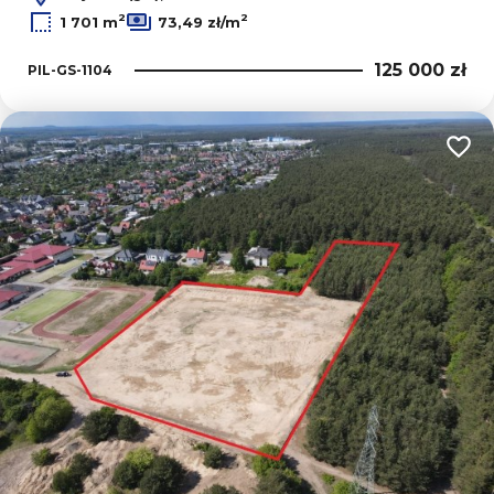
2
2
1 701 m
73,49 zł/m
125 000 zł
PIL-GS-1104
Dodaj