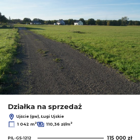
Działka na sprzedaż
Ujście (gw), Ługi Ujskie
2
2
1 042 m
110,36 zł/m
115 000 zł
PIL-GS-1212