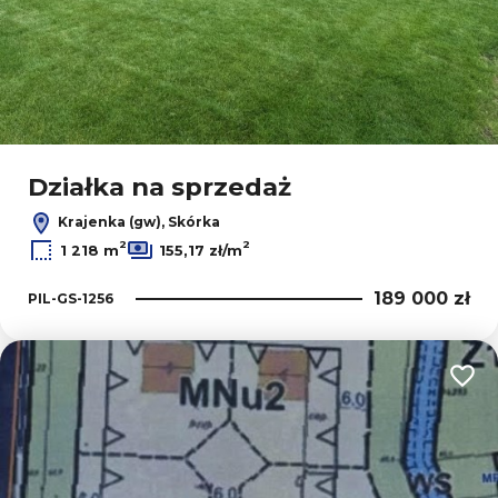
Działka na sprzedaż
Krajenka (gw), Skórka
2
2
1 218 m
155,17 zł/m
189 000 zł
PIL-GS-1256
Dodaj