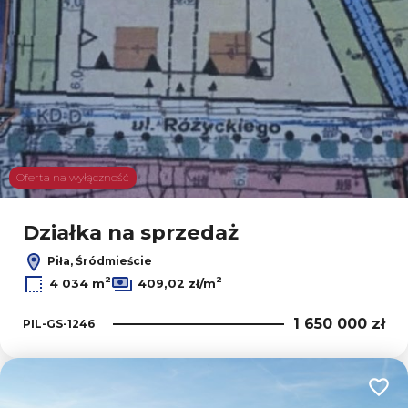
Oferta na wyłączność
Działka na sprzedaż
Piła, Śródmieście
2
2
4 034 m
409,02 zł/m
1 650 000 zł
PIL-GS-1246
Dodaj