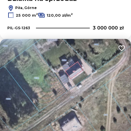
Piła, Górne
2
2
25 000 m
120,00 zł/m
3 000 000 zł
PIL-GS-1263
Dodaj