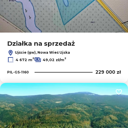
Działka na sprzedaż
Ujście (gw), Nowa Wieś Ujska
2
2
4 672 m
49,02 zł/m
229 000 zł
PIL-GS-1160
Dodaj