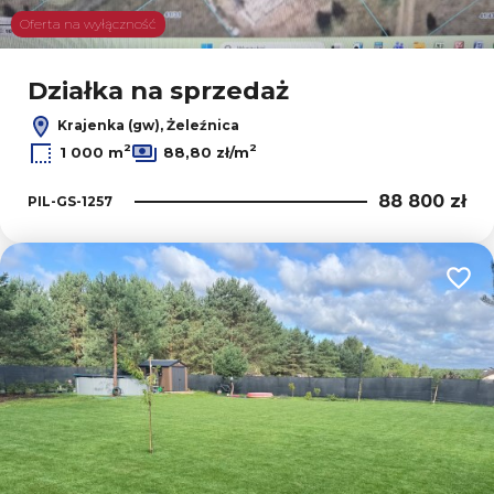
Oferta na wyłączność
Działka na sprzedaż
Krajenka (gw), Żeleźnica
2
2
1 000 m
88,80 zł/m
88 800 zł
PIL-GS-1257
Dodaj