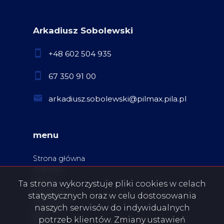
Arkadiusz Sobolewski
+48 602 504 935
67 350 91 00
arkadiusz.sobolewski@pilmax.pila.pl
menu
Strona główna
O firmie
Oferty
Ta strona wykorzystuje pliki cookies w celach
Zgłoszenia
statystycznych oraz w celu dostosowania
Ulubione
naszych serwisów do indywidualnych
Blog
potrzeb klientów. Zmiany ustawień