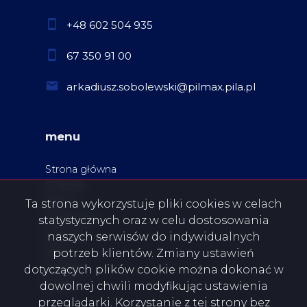
+48 602 504 935
67 350 91 00
arkadiusz.sobolewski@pilmax.pila.pl
menu
Strona główna
O firmie
Oferty
Ta strona wykorzystuje pliki cookies w celach
Zgłoszenia
statystycznych oraz w celu dostosowania
Ulubione
naszych serwisów do indywidualnych
Blog
potrzeb klientów. Zmiany ustawień
Kontakt
dotyczących plików cookie można dokonać w
Rodo
dowolnej chwili modyfikując ustawienia
przeglądarki. Korzystanie z tej strony bez