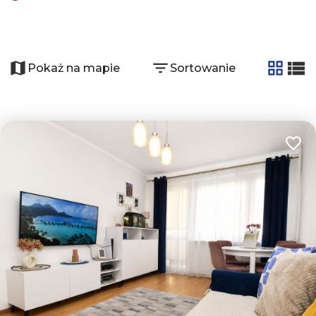
+
−
Pokaż na mapie
Sortowanie
tabela
list
Dodaj
2
2