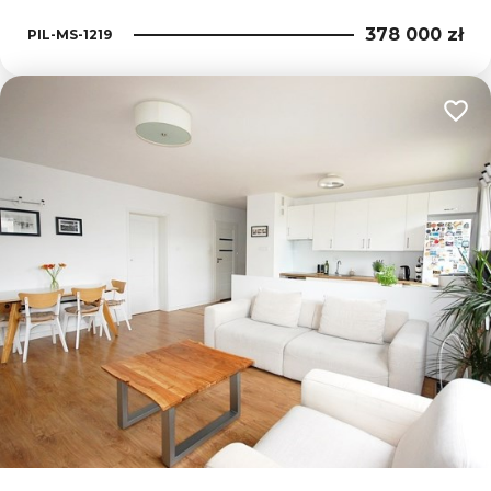
378 000 zł
PIL-MS-1219
Dodaj