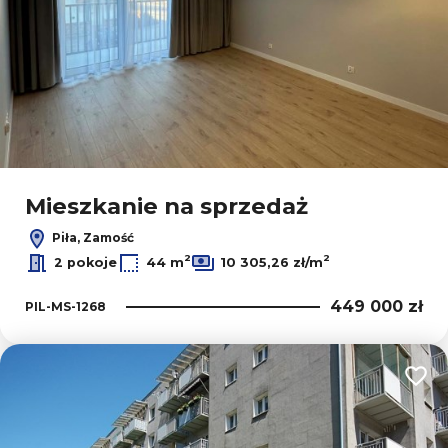
Mieszkanie na sprzedaż
Piła, Zamość
2
2
2 pokoje
44 m
10 305,26 zł/m
449 000 zł
PIL-MS-1268
Dodaj