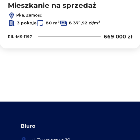
Mieszkanie na sprzedaż
Piła, Zamość
2
2
3 pokoje
80 m
8 371,92 zł/m
669 000 zł
PIL-MS-1197
Biuro