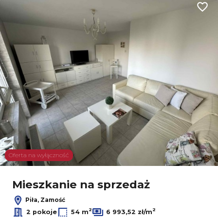
Dodaj
Oferta na wyłączność
Mieszkanie na sprzedaż
Piła, Zamość
2
2
2 pokoje
54 m
6 993,52 zł/m