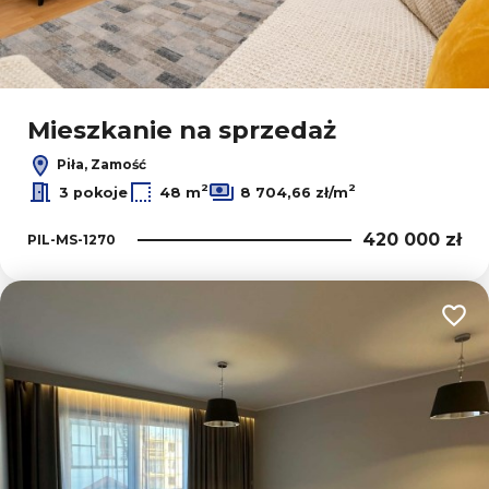
Leaflet
|
© OpenMapTiles
© OpenStreetMap contributors
Mieszkanie na sprzedaż
Piła, Zamość
2
2
3 pokoje
48 m
8 704,66 zł/m
420 000 zł
PIL-MS-1270
Dodaj