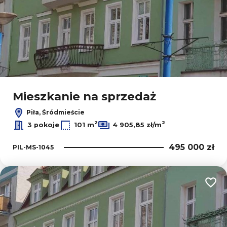
Mieszkanie na sprzedaż
Piła, Śródmieście
2
2
3 pokoje
101 m
4 905,85 zł/m
495 000 zł
PIL-MS-1045
Dodaj