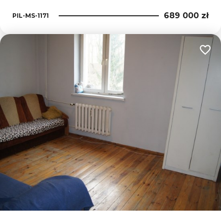
689 000 zł
PIL-MS-1171
Dodaj