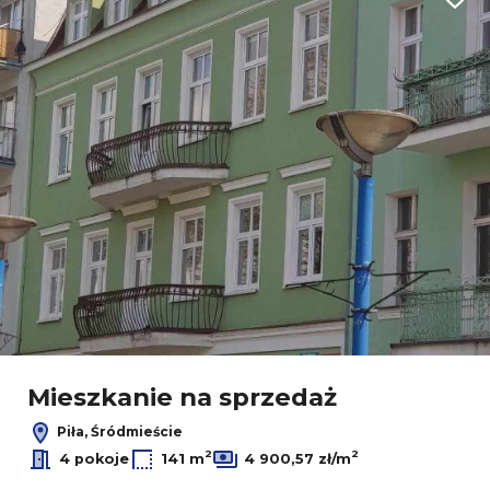
Dodaj
Mieszkanie na sprzedaż
Piła, Śródmieście
2
2
4 pokoje
141 m
4 900,57 zł/m