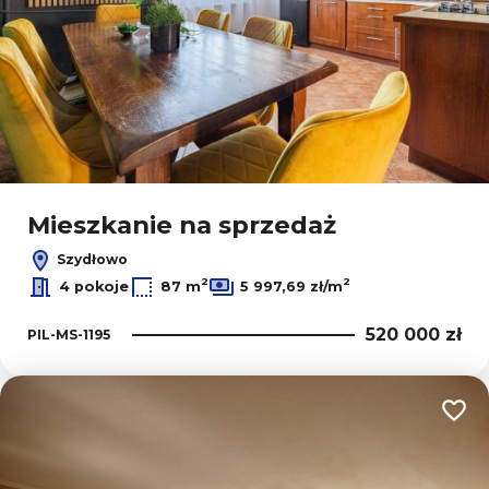
Mieszkanie na sprzedaż
Szydłowo
2
2
4 pokoje
87 m
5 997,69 zł/m
520 000 zł
PIL-MS-1195
Dodaj