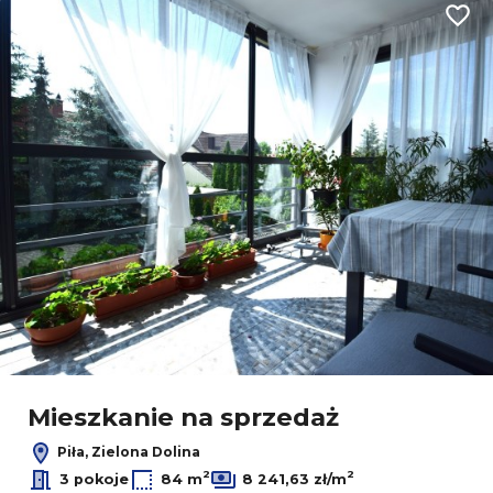
Dodaj
Mieszkanie na sprzedaż
Piła, Zielona Dolina
2
2
3 pokoje
84 m
8 241,63 zł/m