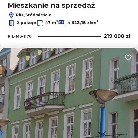
Mieszkanie na sprzedaż
Piła, Śródmieście
2
2
2 pokoje
47 m
4 623,18 zł/m
219 000 zł
PIL-MS-1170
Dodaj