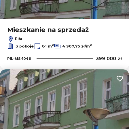
Mieszkanie na sprzedaż
Piła
2
2
3 pokoje
81 m
4 907,75 zł/m
399 000 zł
PIL-MS-1046
Dodaj