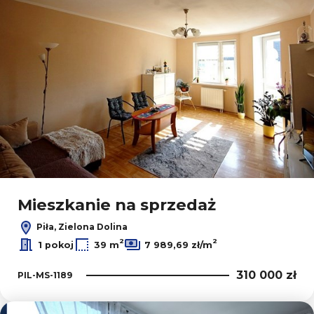
Mieszkanie na sprzedaż
Piła, Zielona Dolina
2
2
1 pokoj
39 m
7 989,69 zł/m
310 000 zł
PIL-MS-1189