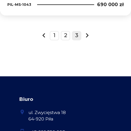
690 000 zł
PIL-MS-1043
1
2
3
prev
next
Biuro
ul. Zwycięstwa 18
64-920 Piła