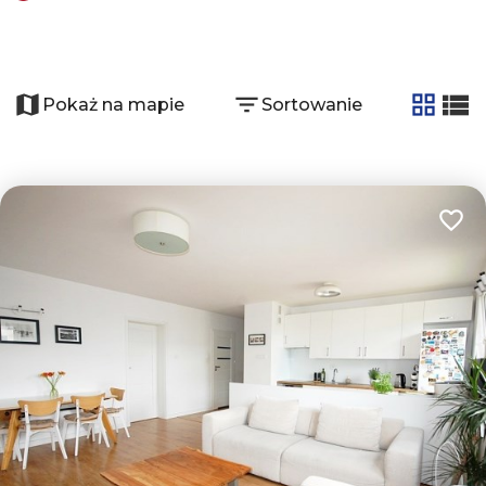
+
−
Pokaż na mapie
Sortowanie
tabela
list
Dodaj
5
3