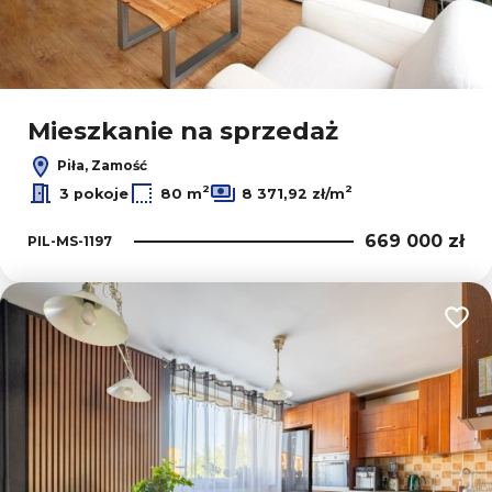
Leaflet
|
© OpenMapTiles
© OpenStreetMap contributors
Mieszkanie na sprzedaż
Piła, Zamość
2
2
3 pokoje
80 m
8 371,92 zł/m
669 000 zł
PIL-MS-1197
Dodaj