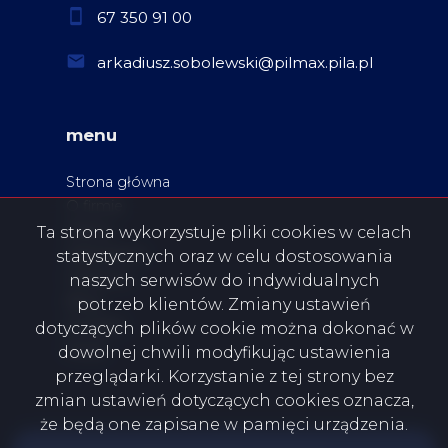
67 350 91 00
arkadiusz.sobolewski@pilmax.pila.pl
menu
Strona główna
O firmie
Oferty
Ta strona wykorzystuje pliki cookies w celach
Zgłoszenia
statystycznych oraz w celu dostosowania
Ulubione
naszych serwisów do indywidualnych
Blog
potrzeb klientów. Zmiany ustawień
Kontakt
dotyczących plików cookie można dokonać w
Rodo
dowolnej chwili modyfikując ustawienia
przeglądarki. Korzystanie z tej strony bez
zmian ustawień dotyczących cookies oznacza,
że będą one zapisane w pamięci urządzenia.